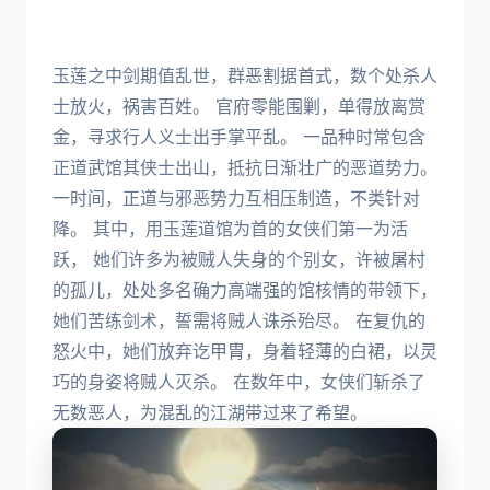
玉莲之中剑期值乱世，群恶割据首式，数个处杀人
士放火，祸害百姓。 官府零能围剿，单得放离赏
金，寻求行人义士出手掌平乱。 一品种时常包含
正道武馆其侠士出山，抵抗日渐壮广的恶道势力。
一时间，正道与邪恶势力互相压制造，不类针对
降。 其中，用玉莲道馆为首的女侠们第一为活
跃， 她们许多为被贼人失身的个别女，许被屠村
的孤儿，处处多名确力高端强的馆核情的带领下，
她们苦练剑术，誓需将贼人诛杀殆尽。 在复仇的
怒火中，她们放弃讫甲胄，身着轻薄的白裙，以灵
巧的身姿将贼人灭杀。 在数年中，女侠们斩杀了
无数恶人，为混乱的江湖带过来了希望。