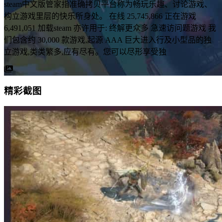
steam中文版管家指准确拷贝平台称为畅玩乐趣、讨论游戏、
构立游戏里层的快乐所身处。 在线 25,745,866 正在游戏
6,491,051 加载steam 亦许用于: 终解更众多 急速访问题游戏 我
们包含约 30,000 款游戏,起源 AAA 巨大进入行及小型品的独
立游戏,类类繁多,应有尽有。您可以尽形享受独
精彩截图