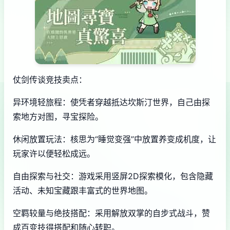
仗剑传谈竞技卖点：
异环境轻旅程：使凭者穿越抵达坎斯汀世界，自己由探
索地方对图，寻宝探险。
休闲放置玩法：核思为“睡觉变强”中放置养变成机度，让
玩家许以便轻松成远。
自由探索与社交：游戏采用竖屏2D探索模化，包含隐藏
活动、未知宝藏跟丰富式的世界地图。
空羁较量与绝技搭配：采用解放双掌的自步式战斗，赞
成百变技得搭配和随心转职。