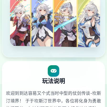
玩法说明
欢迎到到达容易又个式当时中型的仗剑传谈-坎斯
汀境界！ 于于坎斯汀世界中，各位将化身为勇敢