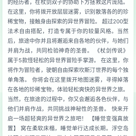
的经历者，在杖剑双子的协助下方拯救这片庞陆。
在这里，你将拨开放层层迷雾，识别散落各的的珍
稀宝物，接触身由探索的异世界冒险。 超过200型
法术自由搭配，打造专属于你的较量风格。当然
后，旅途中你并且将邂逅来自各地的伙伴，与她们
并肩为战，共同检验神奇的圣兽。 《杖剑传说》
属于5款怪轻松的异世界冒险手掌游。 在这里，你
将作为冒险者，驶朝自由探索坎斯汀世界的每个独
单角落。 你将会在这里拨开地图迷雾，寻得掉落
在各地的珍稀宝物，体验轻松爽快的异世界之旅。
当然，在旅途的过程中，你又会邂逅各色伙伴，与
他们并肩作战，共同挑战神秘性的圣兽。 快来开
启一场超轻爽的异世界之旅吧！ 【睡觉变强真放
置】 窝在柔软床榻，睡觉单行达成长期。浮空岛