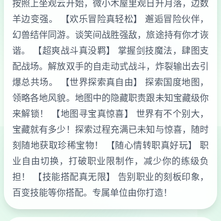
按照上坐观云开始，微小木屋里观日升月落，边数
羊边变强。 【欢乐冒险真轻松】 邂逅冒险伙伴，
幻兽结伴同游。谈笑间战胜强敌，旅途持有你才诙
谐。 【超爽战斗真没羁】 掌握剑技魔法，肆图支
配战场。解放双手的自走动式战斗，炸裂输出去引
爆总共场。 【世界探索真自由】 探索国度地图，
领略各地风貌。地图中的隐藏职责跟未知宝藏级你
来解锁！ 【地图寻宝真惊喜】 世界有不个别大，
宝藏就有多少！探索过程充满已未知与惊喜，随时
刻随地获取珍稀宝物！ 【随心情转职真好玩】 职
业自由切换，打破职业限制作，减少你的练级负
担！ 【技能搭配真无限】 告别职业的刻板印象，
百变技能等你搭配。专属单位由你打造！