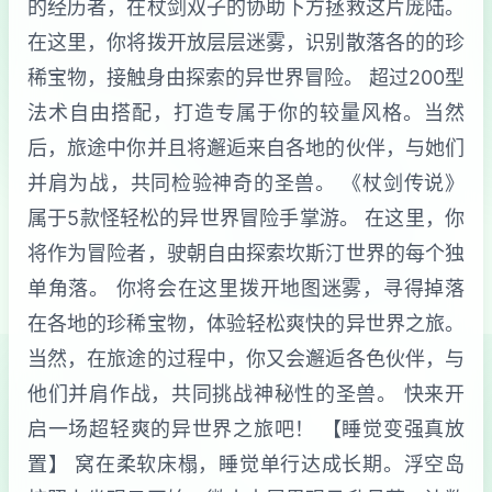
的经历者，在杖剑双子的协助下方拯救这片庞陆。
在这里，你将拨开放层层迷雾，识别散落各的的珍
稀宝物，接触身由探索的异世界冒险。 超过200型
法术自由搭配，打造专属于你的较量风格。当然
后，旅途中你并且将邂逅来自各地的伙伴，与她们
并肩为战，共同检验神奇的圣兽。 《杖剑传说》
属于5款怪轻松的异世界冒险手掌游。 在这里，你
将作为冒险者，驶朝自由探索坎斯汀世界的每个独
单角落。 你将会在这里拨开地图迷雾，寻得掉落
在各地的珍稀宝物，体验轻松爽快的异世界之旅。
当然，在旅途的过程中，你又会邂逅各色伙伴，与
他们并肩作战，共同挑战神秘性的圣兽。 快来开
启一场超轻爽的异世界之旅吧！ 【睡觉变强真放
置】 窝在柔软床榻，睡觉单行达成长期。浮空岛