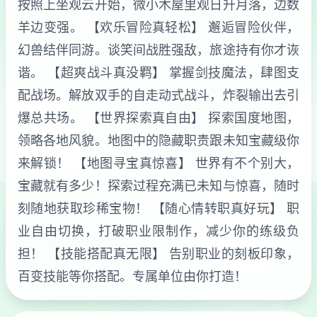
按照上坐观云开始，微小木屋里观日升月落，边数
羊边变强。 【欢乐冒险真轻松】 邂逅冒险伙伴，
幻兽结伴同游。谈笑间战胜强敌，旅途持有你才诙
谐。 【超爽战斗真没羁】 掌握剑技魔法，肆图支
配战场。解放双手的自走动式战斗，炸裂输出去引
爆总共场。 【世界探索真自由】 探索国度地图，
领略各地风貌。地图中的隐藏职责跟未知宝藏级你
来解锁！ 【地图寻宝真惊喜】 世界有不个别大，
宝藏就有多少！探索过程充满已未知与惊喜，随时
刻随地获取珍稀宝物！ 【随心情转职真好玩】 职
业自由切换，打破职业限制作，减少你的练级负
担！ 【技能搭配真无限】 告别职业的刻板印象，
百变技能等你搭配。专属单位由你打造！