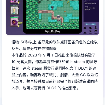
怪物150种以上
各形象的软件点阵图
各角色的立绘以
及各示情差分
存在怪物图鉴
本作品於 2023 年 9 月 1 日推出来後很快就突破了
10 萬套大關，作為年度神作終於登上 steam 的國際
舞台！這次 steam 版發行還同時包含了 DLC1 的追
加上內容，額部近增了戰鬥、劇情、大量 CG 以及追
加道具，想直接體驗目前的最完全修订版建造議同時
入手，也可以等待待 DLC2 的推出消息。