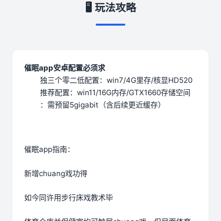
🖥️ 玩法攻略
催眠app安卓配置必须求
​独三个零二低配置​
​：win7/4G里存/核显HD520
推荐配置​
​：win11/16G内存/GTX1660
​存储空间​
：需预留5gigabit（含后续更近缓存）
催眠app指南：
新增chuang戏功得
如今同许用步行床戏教术毕