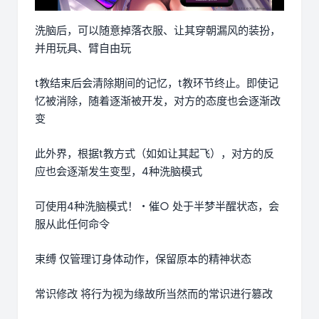
洗脑后，可以随意掉落衣服、让其穿朝漏风的装扮，
并用玩具、臂自由玩
t教结束后会清除期间的记忆，t教环节终止。即使记
忆被消除，随着逐渐被开发，对方的态度也会逐渐改
变
此外界，根据t教方式（如如让其起飞），对方的反
应也会逐渐发生变型，4种洗脑模式
可使用4种洗脑模式！・催○ 处于半梦半醒状态，会
服从此任何命令
束缚 仅管理订身体动作，保留原本的精神状态
常识修改 将行为视为缘故所当然而的常识进行篡改